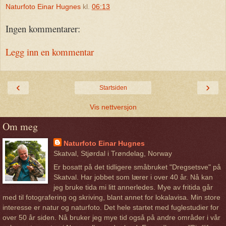
Naturfoto Einar Hugnes
kl.
06:13
Ingen kommentarer:
Legg inn en kommentar
‹
›
Startsiden
Vis nettversjon
Om meg
Naturfoto Einar Hugnes
Skatval, Stjørdal i Trøndelag, Norway
Er bosatt på det tidligere småbruket "Dregsetsve" på
Skatval. Har jobbet som lærer i over 40 år. Nå kan
jeg bruke tida mi litt annerledes. Mye av fritida går
med til fotografering og skriving, blant annet for lokalavisa. Min store
interesse er natur og naturfoto. Det hele startet med fuglestudier for
over 50 år siden. Nå bruker jeg mye tid også på andre områder i vår