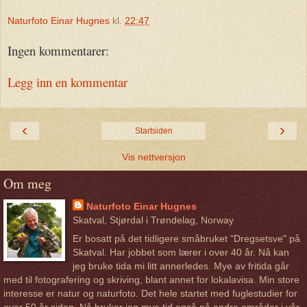
Naturfoto Einar Hugnes
kl.
22:47
Ingen kommentarer:
Legg inn en kommentar
‹
›
Startsiden
Vis nettversjon
Om meg
Naturfoto Einar Hugnes
Skatval, Stjørdal i Trøndelag, Norway
Er bosatt på det tidligere småbruket "Dregsetsve" på
Skatval. Har jobbet som lærer i over 40 år. Nå kan
jeg bruke tida mi litt annerledes. Mye av fritida går
med til fotografering og skriving, blant annet for lokalavisa. Min store
interesse er natur og naturfoto. Det hele startet med fuglestudier for
over 50 år siden. Nå bruker jeg mye tid også på andre områder i vår