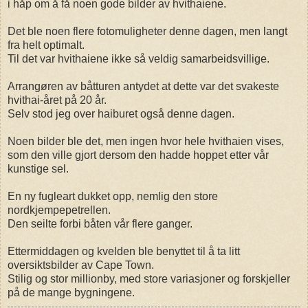
i håp om å få noen gode bilder av hvithaiene.
Det ble noen flere fotomuligheter denne dagen, men langt
fra helt optimalt.
Til det var hvithaiene ikke så veldig samarbeidsvillige.
Arrangøren av båtturen antydet at dette var det svakeste
hvithai-året på 20 år.
Selv stod jeg over haiburet også denne dagen.
Noen bilder ble det, men ingen hvor hele hvithaien vises,
som den ville gjort dersom den hadde hoppet etter vår
kunstige sel.
En ny fugleart dukket opp, nemlig den store
nordkjempepetrellen.
Den seilte forbi båten vår flere ganger.
Ettermiddagen og kvelden ble benyttet til å ta litt
oversiktsbilder av Cape Town.
Stilig og stor millionby, med store variasjoner og forskjeller
på de mange bygningene.